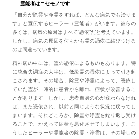
霊能者はニセモノです
「自分が除霊や浄霊をすれば、どんな病気でも治りま
す」と宣伝するヒーラー（霊能者）がいます。彼らの
多くは、病気の原因はすべて“憑依”だと考えています。
しかし、病気の原因を何もかも霊の憑依に結びつける
のは間違っています。
精神病の中には、霊の憑依によるものもあります。特
に統合失調症の大半は、低級霊の憑依によって引き起
こされます。その場合、除霊や浄霊によって、憑依し
ていた霊が一時的に患者から離れ、症状が改善するこ
とがあります。しかし、患者自身の心が変わらなけれ
ば、また憑依され、以前と同じような状況に戻ってし
まいます。それどころか、除霊や浄霊を繰り返し受け
ることで、かえって症状を悪化させてしまいます。こ
うしたヒーラーや霊能者の除霊・浄霊は、その場しの